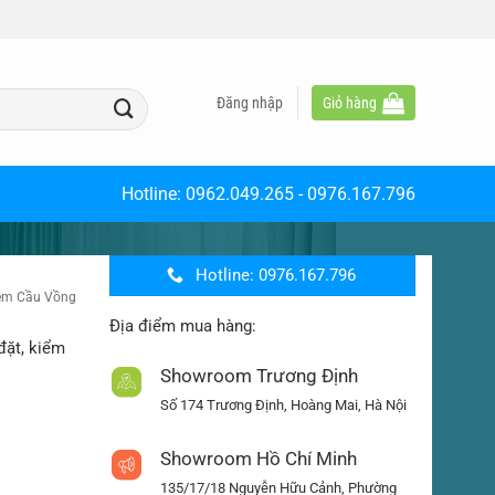
Đăng nhập
Giỏ hàng
Hotline:
0962.049.265
-
0976.167.796
Hotline: 0976.167.796
̀m Cầu Vồng
Địa điểm mua hàng:
đặt, kiểm
Showroom Trương Định
Số 174 Trương Định, Hoàng Mai, Hà Nội
Showroom Hồ Chí Minh
135/17/18 Nguyễn Hữu Cảnh, Phường