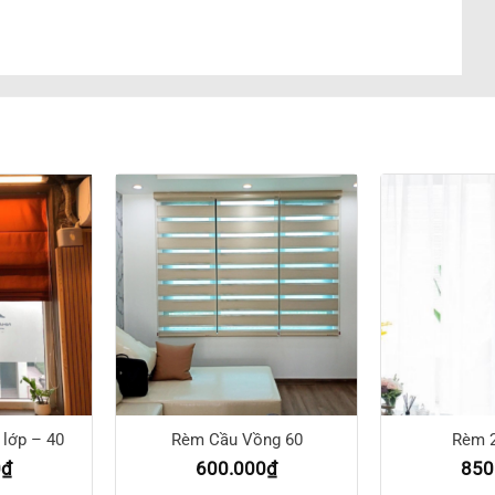
lớp – 40
Rèm Cầu Vồng 60
Rèm 2
0
₫
600.000
₫
850