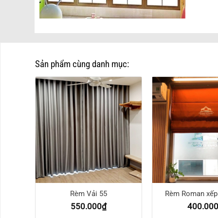
Sản phẩm cùng danh mục:
7
Rèm Vải 55
Rèm Roman xếp 
550.000
₫
400.00