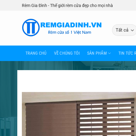
Bỏ
Rèm Gia Đình - Thế giới rèm cửa đẹp cho mọi nhà
qua
nội
dung
TRANG CHỦ
VỀ CHÚNG TÔI
SẢN PHẨM
TIN TỨC 