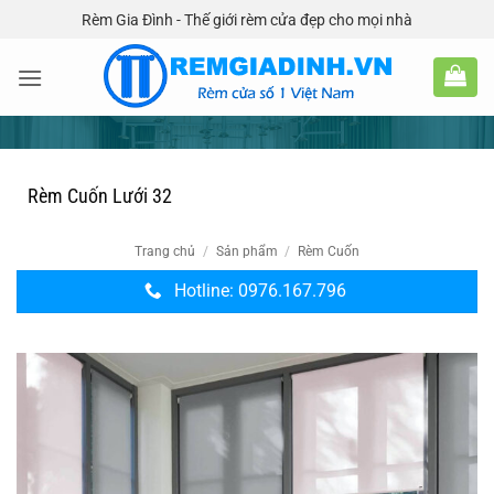
Bỏ
Rèm Gia Đình - Thế giới rèm cửa đẹp cho mọi nhà
qua
nội
dung
Rèm Cuốn Lưới 32
Trang chủ
/
Sản phẩm
/
Rèm Cuốn
Hotline: 0976.167.796