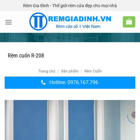
Bỏ
Rèm Gia Đình - Thế giới rèm cửa đẹp cho mọi nhà
qua
nội
dung
Rèm cuốn R-208
Trang chủ
/
Sản phẩm
/
Rèm Cuốn
Hotline: 0976.167.796