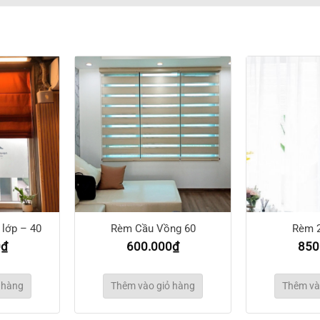
lớp – 40
Rèm Cầu Vồng 60
Rèm 2
0
₫
600.000
₫
850
 hàng
Thêm vào giỏ hàng
Thêm và