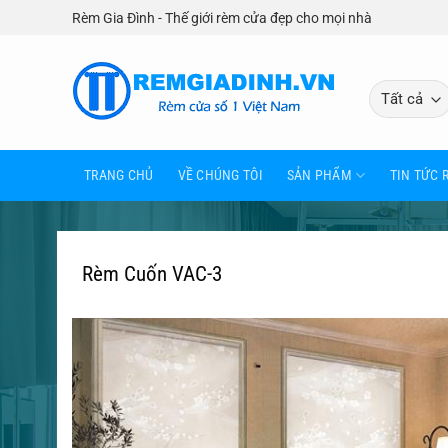
Bỏ
Rèm Gia Đình - Thế giới rèm cửa đẹp cho mọi nhà
qua
nội
dung
TRANG CHỦ
VỀ CHÚNG TÔI
SẢN PHẨM
TIN TỨC 
Rèm Cuốn VAC-3