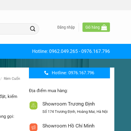
Đăng nhập
Giỏ hàng
Hotline:
0962.049.265
-
0976.167.796
Hotline: 0976.167.796
/
Rèm Cuốn
Địa điểm mua hàng:
đặt, kiểm
Showroom Trương Định
Số 174 Trương Định, Hoàng Mai, Hà Nội
òng gọi:
Showroom Hồ Chí Minh