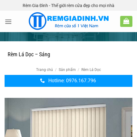
Bỏ
Rèm Gia Đình - Thế giới rèm cửa đẹp cho mọi nhà
qua
nội
dung
Rèm Lá Dọc – Sáng
Trang chủ
/
Sản phẩm
/
Rèm Lá Dọc
Hotline: 0976.167.796