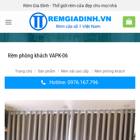
Bỏ
Rèm Gia Đình - Thế giới rèm cửa đẹp cho mọi nhà
qua
nội
dung
Rèm phòng khách VAPK-06
Trang chủ
/
Sản phẩm
/
Rèm vải cao cấp
/
Rèm phòng khách
Hotline: 0976.167.796