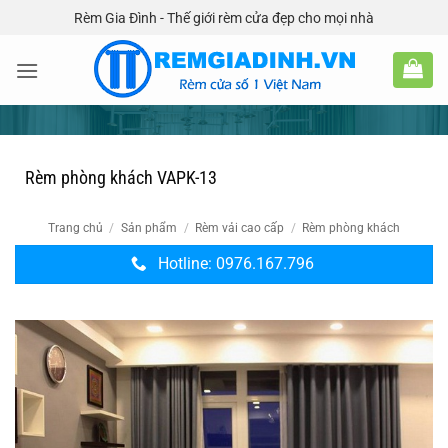
Bỏ
Rèm Gia Đình - Thế giới rèm cửa đẹp cho mọi nhà
qua
nội
dung
Rèm phòng khách VAPK-13
Trang chủ
/
Sản phẩm
/
Rèm vải cao cấp
/
Rèm phòng khách
Hotline: 0976.167.796