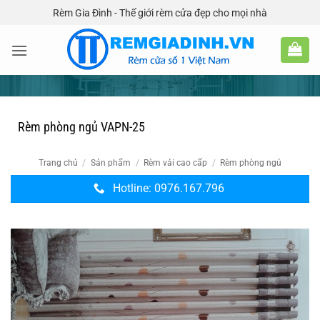
Bỏ
Rèm Gia Đình - Thế giới rèm cửa đẹp cho mọi nhà
qua
nội
dung
Rèm phòng ngủ VAPN-25
Trang chủ
/
Sản phẩm
/
Rèm vải cao cấp
/
Rèm phòng ngủ
Hotline: 0976.167.796