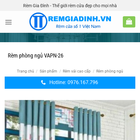
Bỏ
Rèm Gia Đình - Thế giới rèm cửa đẹp cho mọi nhà
qua
nội
dung
Rèm phòng ngủ VAPN-26
Trang chủ
/
Sản phẩm
/
Rèm vải cao cấp
/
Rèm phòng ngủ
Hotline: 0976.167.796