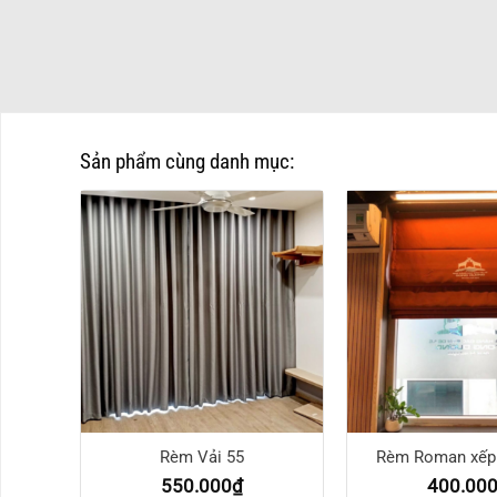
Sản phẩm cùng danh mục:
7
Rèm Vải 55
Rèm Roman xếp 
550.000
₫
400.00