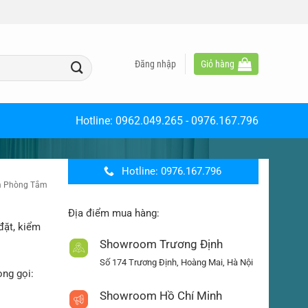
Đăng nhập
Giỏ hàng
Hotline:
0962.049.265
-
0976.167.796
Hotline: 0976.167.796
 Phòng Tắm
Địa điểm mua hàng:
đặt, kiểm
Showroom Trương Định
Số 174 Trương Định, Hoàng Mai, Hà Nội
òng gọi:
Showroom Hồ Chí Minh