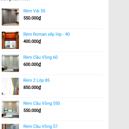
Rèm Vải 55
550.000
₫
Rèm Roman xếp lớp - 40
400.000
₫
Rèm Cầu Vồng 60
600.000
₫
Rèm 2 Lớp 85
850.000
₫
Rèm Cầu Vồng 550
550.000
₫
Rèm Cầu Vồng 57