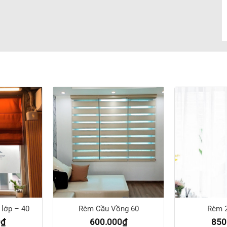
lớp – 40
Rèm Cầu Vồng 60
Rèm 2
0
₫
600.000
₫
850