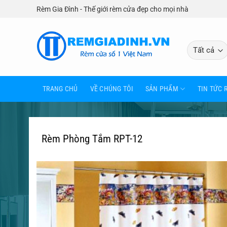
Bỏ
Rèm Gia Đình - Thế giới rèm cửa đẹp cho mọi nhà
qua
nội
dung
TRANG CHỦ
VỀ CHÚNG TÔI
SẢN PHẨM
TIN TỨC 
Rèm Phòng Tắm RPT-12