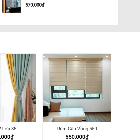
570.000
₫
 Lớp 85
Rèm Cầu Vồng 550
.000
₫
550.000
₫