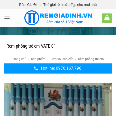
Bỏ
Rèm Gia Đình - Thế giới rèm cửa đẹp cho mọi nhà
qua
nội
dung
Rèm phòng trẻ em VATE-01
Trang chủ
/
Sản phẩm
/
Rèm vải cao cấp
/
Rèm phòng trẻ em
Hotline: 0976.167.796