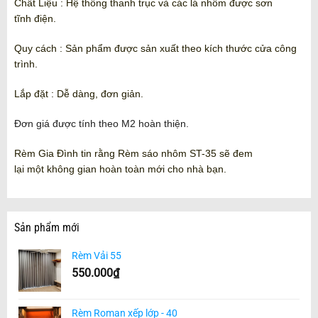
Chất Liệu : Hệ thống thanh trục và các lá nhôm được sơn
tĩnh điện.
Quy cách : Sản phẩm được sản xuất theo kích thước cửa công
trình.
Lắp đặt : Dễ dàng, đơn giản.
Đ
ơn gi
á
đ
ư
ợc
t
ính theo M2 ho
àn thi
ện.
Rèm Gia Đình tin rằng Rèm sáo nhôm ST-35 sẽ đem
lại một không gian hoàn toàn mới cho nhà bạn.
Sản phẩm mới
Rèm Vải 55
550.000
₫
Rèm Roman xếp lớp - 40