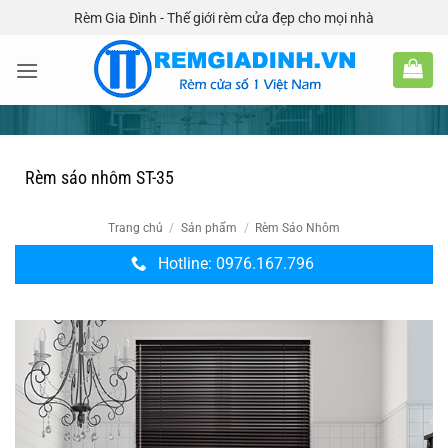
Bỏ
Rèm Gia Đình - Thế giới rèm cửa đẹp cho mọi nhà
qua
nội
dung
Rèm sáo nhôm ST-35
Trang chủ
/
Sản phẩm
/
Rèm Sáo Nhôm
Hotline: 0976.167.796