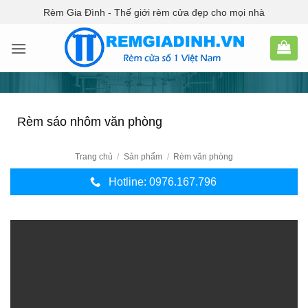
Bỏ
Rèm Gia Đình - Thế giới rèm cửa đẹp cho mọi nhà
qua
nội
dung
Rèm sáo nhôm văn phòng
Trang chủ
/
Sản phẩm
/
Rèm văn phòng
Hotline: 0976.167.796