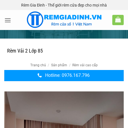
Bỏ
Rèm Gia Đình - Thế giới rèm cửa đẹp cho mọi nhà
qua
nội
dung
Rèm Vải 2 Lớp 85
Trang chủ
/
Sản phẩm
/
Rèm vải cao cấp
Hotline: 0976.167.796