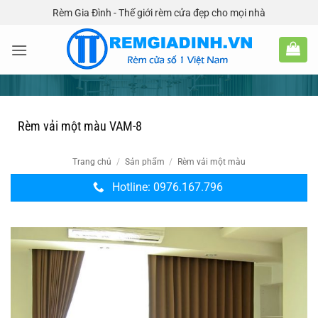
Bỏ
Rèm Gia Đình - Thế giới rèm cửa đẹp cho mọi nhà
qua
nội
dung
Rèm vải một màu VAM-8
Trang chủ
/
Sản phẩm
/
Rèm vải một màu
Hotline: 0976.167.796