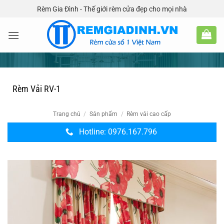
Bỏ
Rèm Gia Đình - Thế giới rèm cửa đẹp cho mọi nhà
qua
nội
dung
Rèm Vải RV-1
Trang chủ
/
Sản phẩm
/
Rèm vải cao cấp
Hotline: 0976.167.796