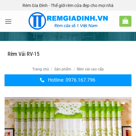
Bỏ
Rèm Gia Đình - Thế giới rèm cửa đẹp cho mọi nhà
qua
nội
dung
Rèm Vải RV-15
Trang chủ
/
Sản phẩm
/
Rèm vải cao cấp
Hotline: 0976.167.796