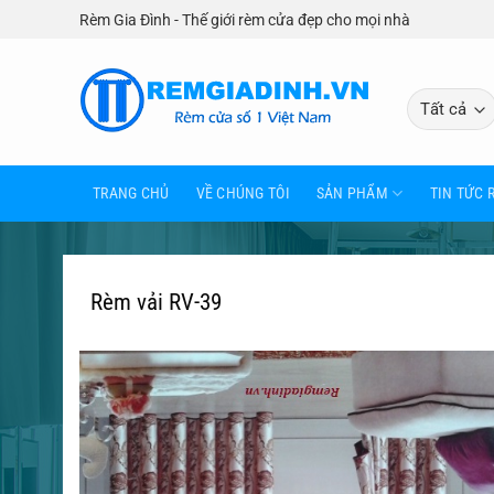
Bỏ
Rèm Gia Đình - Thế giới rèm cửa đẹp cho mọi nhà
qua
nội
dung
TRANG CHỦ
VỀ CHÚNG TÔI
SẢN PHẨM
TIN TỨC 
Rèm vải RV-39