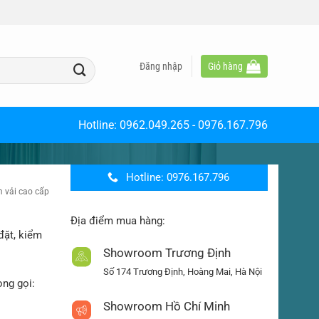
Đăng nhập
Giỏ hàng
Hotline:
0962.049.265
-
0976.167.796
Hotline: 0976.167.796
 vải cao cấp
Địa điểm mua hàng:
đặt, kiểm
Showroom Trương Định
Số 174 Trương Định, Hoàng Mai, Hà Nội
òng gọi:
Showroom Hồ Chí Minh