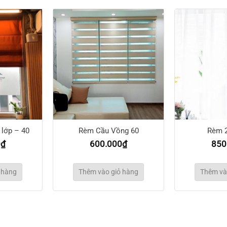
lớp – 40
Rèm Cầu Vồng 60
Rèm 2
0
₫
600.000
₫
850
 hàng
Thêm vào giỏ hàng
Thêm và