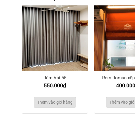
7
Rèm Vải 55
Rèm Roman xếp 
550.000
₫
400.00
g
Thêm vào giỏ hàng
Thêm vào giỏ