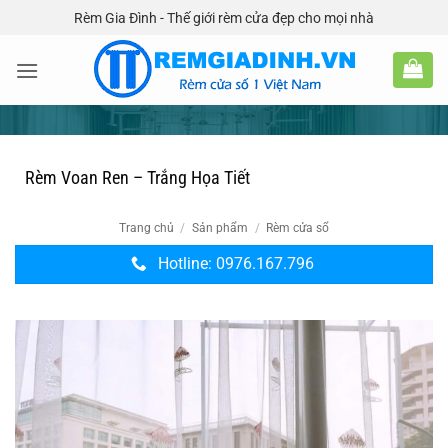
Bỏ
Rèm Gia Đình - Thế giới rèm cửa đẹp cho mọi nhà
qua
nội
dung
Rèm Voan Ren – Trắng Họa Tiết
Trang chủ
/
Sản phẩm
/
Rèm cửa sổ
Hotline: 0976.167.796