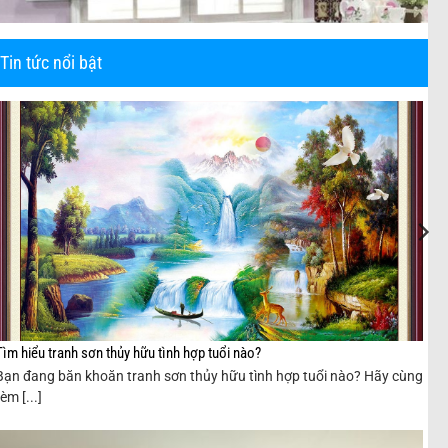
Tin tức nổi bật
Tìm hiểu tranh sơn thủy hữu tình hợp tuổi nào?
Bạn đang băn khoăn tranh sơn thủy hữu tình hợp tuổi nào? Hãy cùng
rèm [...]