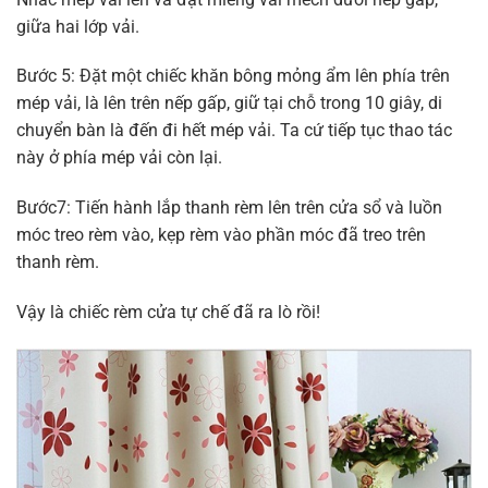
giữa hai lớp vải.
Bước 5: Đặt một chiếc khăn bông mỏng ẩm lên phía trên
mép vải, là lên trên nếp gấp, giữ tại chỗ trong 10 giây, di
chuyển bàn là đến đi hết mép vải. Ta cứ tiếp tục thao tác
này ở phía mép vải còn lại.
Bước7: Tiến hành lắp thanh rèm lên trên cửa sổ và luồn
móc treo rèm vào, kẹp rèm vào phần móc đã treo trên
thanh rèm.
Vậy là chiếc rèm cửa tự chế đã ra lò rồi!