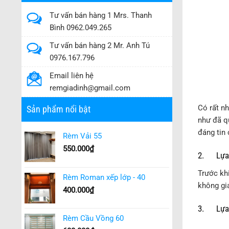
Tư vấn bán hàng 1 Mrs. Thanh
Bình 0962.049.265
Tư vấn bán hàng 2 Mr. Anh Tú
0976.167.796
Email liên hệ
remgiadinh@gmail.com
Có rất n
Sản phẩm nổi bật
như đã q
đáng tin 
Rèm Vải 55
550.000
₫
2. Lựa c
Trước kh
Rèm Roman xếp lớp - 40
không gi
400.000
₫
3. Lựa c
Rèm Cầu Vồng 60