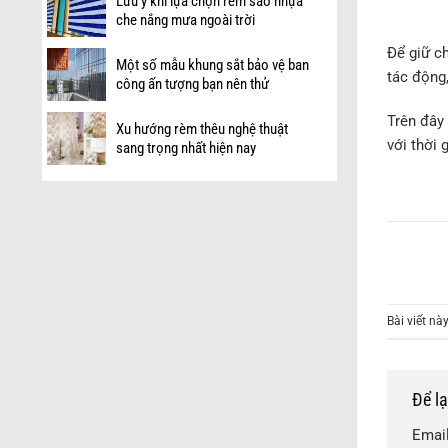
Lưu ý khi lựa chọn rèm sáo nhựa
che nắng mưa ngoài trời
Để giữ c
Một số mẫu khung sắt bảo vệ ban
tác động,
công ấn tượng bạn nên thử
Trên đây
Xu hướng rèm thêu nghệ thuật
với thời 
sang trọng nhất hiện nay
Bài viết n
Để l
Email