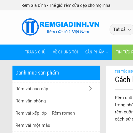
Bỏ
Rèm Gia Đình - Thế giới rèm cửa đẹp cho mọi nhà
qua
nội
dung
TRANG CHỦ
VỀ CHÚNG TÔI
SẢN PHẨM
TIN TỨC 
Danh mục sản phẩm
TIN TỨC RÈ
Cách 
Rèm vải cao cấp
Rèm cuốn 
Rèm văn phòng
trong nh
rèm cuốn
Rèm vải xếp lớp – Rèm roman
cách sử 
Rèm vải một màu