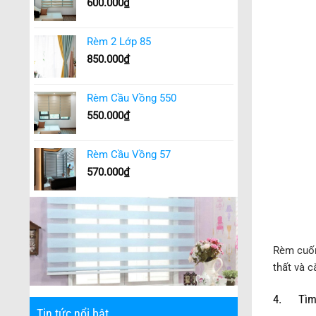
600.000
₫
Rèm 2 Lớp 85
850.000
₫
Rèm Cầu Vồng 550
550.000
₫
Rèm Cầu Vồng 57
570.000
₫
Rèm cuốn
thất và c
4. Tìm h
Tin tức nổi bật