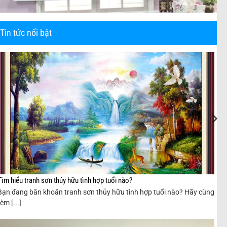
Tin tức nổi bật
Tìm hiểu tranh sơn thủy hữu tình hợp tuổi nào?
Bạn đang băn khoăn tranh sơn thủy hữu tình hợp tuổi nào? Hãy cùng
rèm [...]