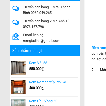
Tư vấn bán hàng 1 Mrs. Thanh
Bình 0962.049.265
Tư vấn bán hàng 2 Mr. Anh Tú
0976.167.796
Email liên hệ
remgiadinh@gmail.com
Rèm rom
Sản phẩm nổi bật
gọn bên 
có sợi d
Rèm Vải 55
550.000
₫
2. Mẫu 
Rèm Roman xếp lớp - 40
400.000
₫
Rèm Cầu Vồng 60