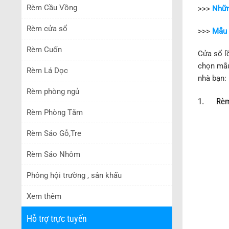
Rèm Cầu Vồng
>>>
Nhữn
Rèm cửa sổ
>>>
Mẫu 
Rèm Cuốn
Cửa sổ l
chọn mẫu
Rèm Lá Dọc
nhà bạn:
Rèm phòng ngủ
1. Rèm 
Rèm Phòng Tắm
Rèm Sáo Gỗ,Tre
Rèm Sáo Nhôm
Phông hội trường , sân khấu
Xem thêm
Hỗ trợ trực tuyến