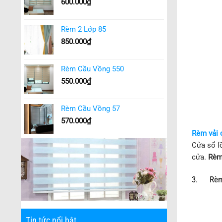
600.000
₫
Rèm 2 Lớp 85
850.000
₫
Rèm Cầu Vồng 550
550.000
₫
Rèm Cầu Vồng 57
570.000
₫
Rèm vải 
Cửa sổ lồ
cửa.
Rèm
3. Rèm
Tin tức nổi bật