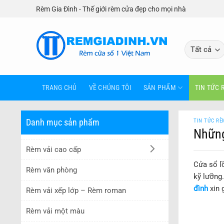
Bỏ
Rèm Gia Đình - Thế giới rèm cửa đẹp cho mọi nhà
qua
nội
dung
TRANG CHỦ
VỀ CHÚNG TÔI
SẢN PHẨM
TIN TỨC 
Danh mục sản phẩm
TIN TỨC RÈ
Những
Rèm vải cao cấp
Cửa sổ lồ
Rèm văn phòng
kỹ lưỡng
đình
xin 
Rèm vải xếp lớp – Rèm roman
Rèm vải một màu