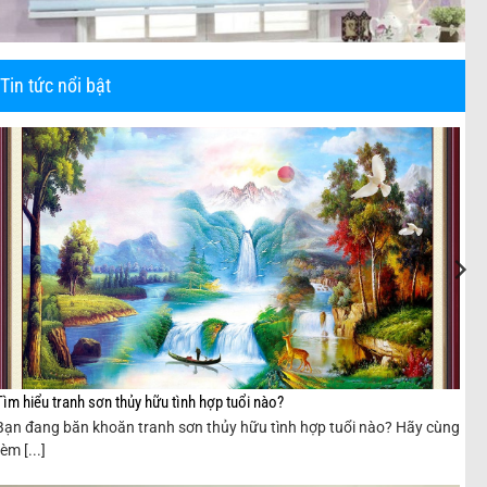
Tin tức nổi bật
Tìm hiểu tranh sơn thủy hữu tình hợp tuổi nào?
Bạn đang băn khoăn tranh sơn thủy hữu tình hợp tuổi nào? Hãy cùng
rèm [...]