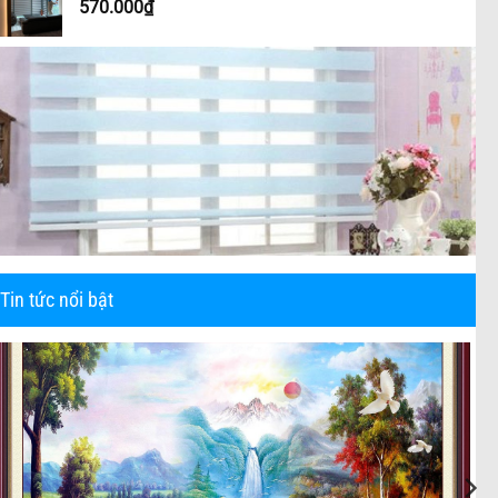
570.000
₫
Tin tức nổi bật