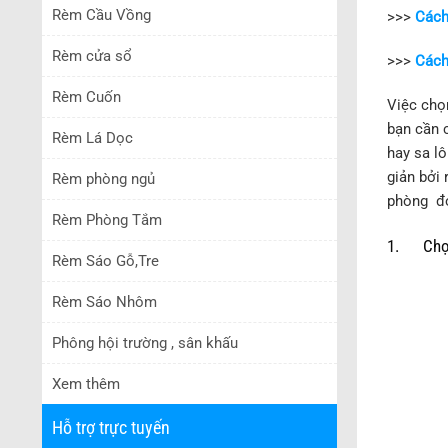
Rèm Cầu Vồng
>>>
Cách
Rèm cửa sổ
>>>
Cách
Rèm Cuốn
Việc chọ
bạn cần 
Rèm Lá Dọc
hay sa l
giản bởi
Rèm phòng ngủ
phòng đó
Rèm Phòng Tắm
1. Chọn
Rèm Sáo Gỗ,Tre
Rèm Sáo Nhôm
Phông hội trường , sân khấu
Xem thêm
Hỗ trợ trực tuyến