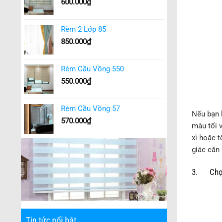
600.000
₫
Rèm 2 Lớp 85
850.000
₫
Rèm Cầu Vồng 550
550.000
₫
Rèm Cầu Vồng 57
Nếu bạn 
570.000
₫
màu tối 
xì hoặc t
giác căn 
3. Chọn 
Tin tức nổi bật