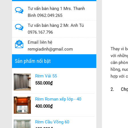
Tư vấn bán hàng 1 Mrs. Thanh
Bình 0962.049.265
Tư vấn bán hàng 2 Mr. Anh Tú
0976.167.796
Email liên hệ
Thay vì b
remgiadinh@gmail.com
với nhữn
Sản phẩm nổi bật
căn phòn
hồng, nu
Rèm Vải 55
hợp với 
550.000
₫
2. Chọn 
Rèm Roman xếp lớp - 40
400.000
₫
Rèm Cầu Vồng 60