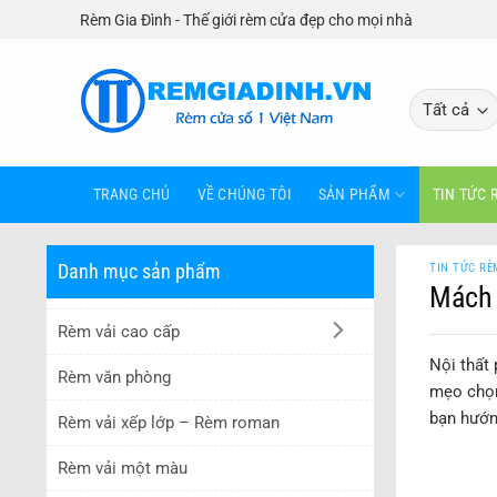
Bỏ
Rèm Gia Đình - Thế giới rèm cửa đẹp cho mọi nhà
qua
nội
dung
TRANG CHỦ
VỀ CHÚNG TÔI
SẢN PHẨM
TIN TỨC 
Danh mục sản phẩm
TIN TỨC RÈ
Mách 
Rèm vải cao cấp
Nội thất
Rèm văn phòng
mẹo chọn
bạn hướn
Rèm vải xếp lớp – Rèm roman
Rèm vải một màu